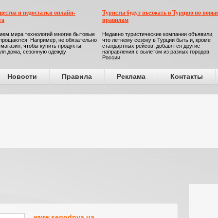
ества и недостатки онлайн-
Туристы будут въезжать в Турцию по новы
га
правилам
ием мира технологий многие бытовые
Недавно туристические компании объявили,
прощаются. Например, не обязательно
что летнему сезону в Турции быть и, кроме
 магазин, чтобы купить продукты,
стандартных рейсов, добавятся другие
ля дома, сезонную одежду
направления с вылетом из разных городов
России.
Новости
Правила
Реклама
Контакты
www.segodnya.ua