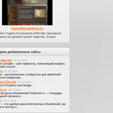
tretyakovaelena.ru
йн студия интерьеров в Москве: выгодные
цены на дизайн проект квартир. Елена
дние добавленные сайты
-line.net
01.07.2026
ок Онлайн – сайт-навигатор, помогающий выбрать
щий способ...
ru
11.05.2026
.Ru - русскоязычное сообщество для любителей
кого редактора...
art.320v.net
28.03.2026
d of Graphics and Design...
em.ru
08.03.2026
ная доска объявлений TorgVsem.ru — площадка
дной торговли и...
u
08.03.2026
u — это удобная доска бесплатных объявлений, где
те быстро и...