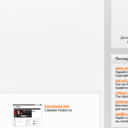
Диза
После
work-on
Заработ
подходя
our-art.
Our-art
графичес
choice-
The Worl
torgvs
Бесплат
frischnews.info
для выго
Свежие Новости
napiki.r
Napiki.r
вы сможе