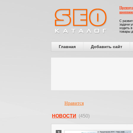
Преимущ
шоппин
С развит
задачи у
ходить в
товары д
Главная
Добавить сайт
Нравится
НОВОСТИ
(450)
2