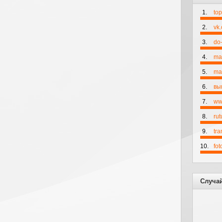
1.
to
2.
vk
3.
do-
4.
ma
5.
mai
6.
вы
7.
ww
8.
rut
9.
tr
10.
fo
Случа