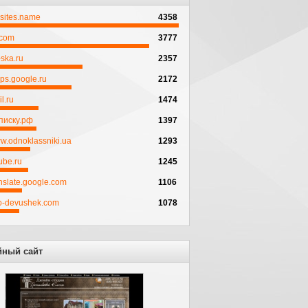
psites.name
4358
.com
3777
ska.ru
2357
ps.google.ru
2172
l.ru
1474
писку.рф
1397
w.odnoklassniki.ua
1293
ube.ru
1245
anslate.google.com
1106
to-devushek.com
1078
йный сайт