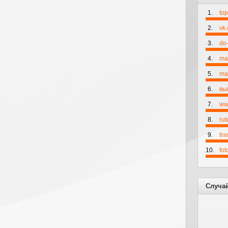
1.
to
2.
vk
3.
do-
4.
ma
5.
mai
6.
вы
7.
ww
8.
rut
9.
tr
10.
fo
Случа