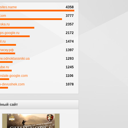
psites.name
4358
.com
3777
ska.ru
2357
ps.google.ru
2172
l.ru
1474
писку.рф
1397
w.odnoklassniki.ua
1293
ube.ru
1245
anslate.google.com
1106
to-devushek.com
1078
йный сайт