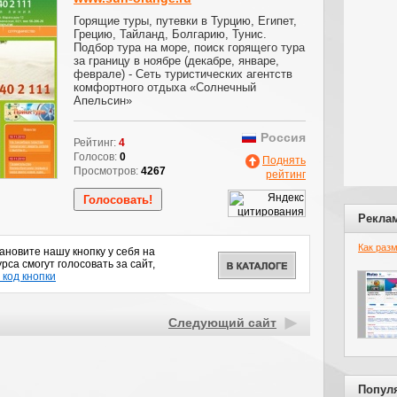
Горящие туры, путевки в Турцию, Египет,
Грецию, Тайланд, Болгарию, Тунис.
Подбор тура на море, поиск горящего тура
за границу в ноябре (декабре, январе,
феврале) - Сеть туристических агентств
комфортного отдыха «Солнечный
Апельсин»
Россия
Рейтинг:
4
Голосов:
0
Поднять
Просмотров:
4267
рейтинг
Рекла
Как раз
новите нашу кнопку у себя на
рса смогут голосовать за сайт,
 код кнопки
Следующий сайт
Попул