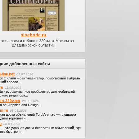
sineborie.ru
та на лося и кабана в 230км от Москвы во
Владимирской области. |
дние добавленные сайты
-line.net
01.07.2026
ок Онлайн – сайт-навигатор, помогающий выбрать
щий способ...
ru
11.05.2026
.Ru - русскоязычное сообщество для любителей
кого редактора...
art.320v.net
28.03.2026
d of Graphics and Design...
em.ru
08.03.2026
ная доска объявлений TorgVsem.ru — площадка
дной торговли и...
u
08.03.2026
u — это удобная доска бесплатных объявлений, где
те быстро и...