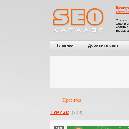
Преимущ
шоппин
С развит
задачи у
ходить в
товары д
Главная
Добавить сайт
Нравится
ТУРИЗМ
(729)
285