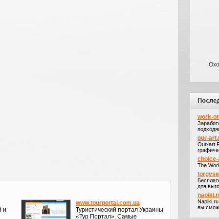
Охо
После
work-on
Заработ
подходя
our-art.
Our-art
графичес
choice-
The Worl
torgvs
Бесплат
для выго
napiki.r
Napiki.r
www.tourportal.com.ua
вы сможе
й и
Туристический портал Украины
«Тур Портал». Самые