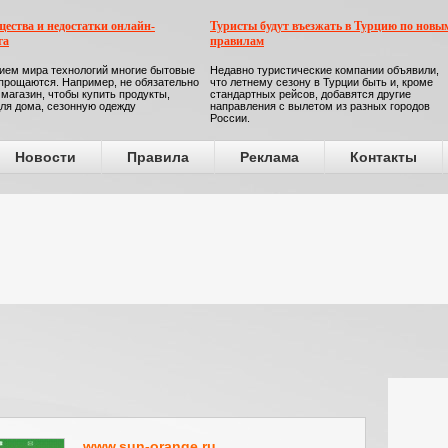
ества и недостатки онлайн-
Туристы будут въезжать в Турцию по новы
га
правилам
ием мира технологий многие бытовые
Недавно туристические компании объявили,
прощаются. Например, не обязательно
что летнему сезону в Турции быть и, кроме
 магазин, чтобы купить продукты,
стандартных рейсов, добавятся другие
ля дома, сезонную одежду
направления с вылетом из разных городов
России.
Новости
Правила
Реклама
Контакты
www.sun-orange.ru