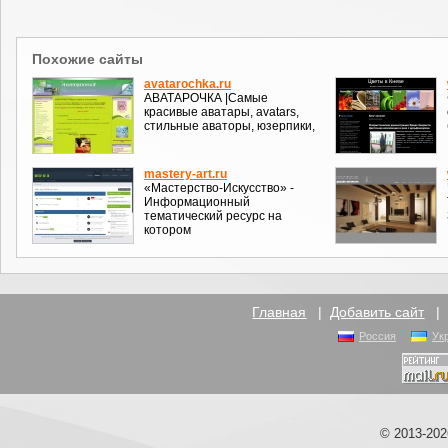
Похожие сайты
avatarochka.ru
АВАТАРОЧКА |Самые
красивые аватары, avatars,
стильные аваторы, юзерпики,
mastery-art.ru
«Мастерство-Искусство» -
Информационный
тематический ресурс на
котором
Главная
|
Добавить сайт
Россия
Ук
© 2013-20