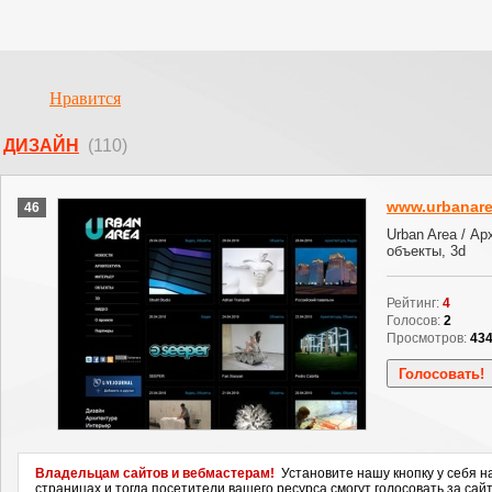
Нравится
ДИЗАЙН
(110)
www.urbanare
46
Urban Area / Ар
объекты, 3d
Рейтинг:
4
Голосов:
2
Просмотров:
43
Владельцам сайтов и вебмастерам!
Установите нашу кнопку у себя н
страницах и тогда посетители вашего ресурса смогут голосовать за сайт