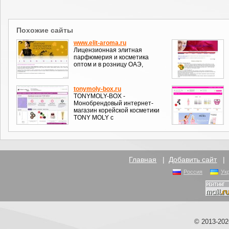
Похожие сайты
www.elit-aroma.ru
Лицензионная элитная
парфюмерия и косметика
оптом и в розницу ОАЭ,
tonymoly-box.ru
TONYMOLY-BOX -
Монобрендовый интернет-
магазин корейской косметики
TONY MOLY с
Главная
|
Добавить сайт
Россия
Ук
© 2013-20