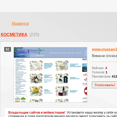
Нравится
КОСМЕТИКА
(225)
www.vivasan1
82
Вивасан (vivasa
Рейтинг:
4
Голосов:
1
Просмотров:
41
Владельцам сайтов и вебмастерам!
Установите нашу кнопку у себя н
страницах и тогда посетители вашего ресурса смогут голосовать за сайт