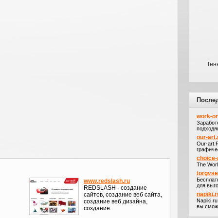
Тен
После
work-on
Заработ
подходя
our-art.
Our-art
графичес
choice-
The Worl
torgvs
Бесплат
www.redslash.ru
для выго
REDSLASH - создание
napiki.r
сайтов, создание веб сайта,
Napiki.r
создание веб дизайна,
вы сможе
создание