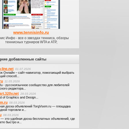
www.tennisinfo.ru
нис Инфо - все о звездах тенниса, обзоры
теннисных турниров WTA и ATP,
дние добавленные сайты
-line.net
01.07.2026
ок Онлайн – сайт-навигатор, помогающий выбрать
щий способ...
ru
11.05.2026
.Ru - русскоязычное сообщество для любителей
кого редактора...
art.320v.net
28.03.2026
d of Graphics and Design...
em.ru
08.03.2026
ная доска объявлений TorgVsem.ru — площадка
дной торговли и...
u
08.03.2026
u — это удобная доска бесплатных объявлений, где
те быстро и...