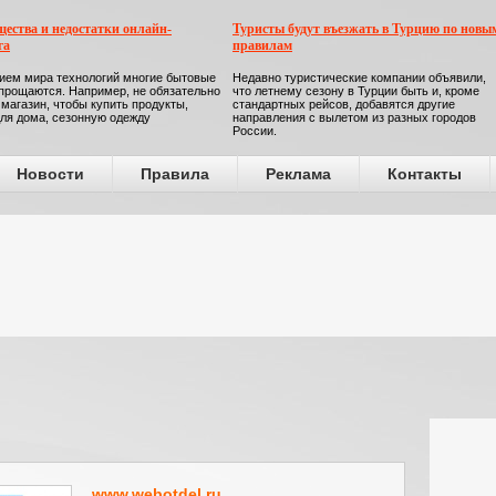
ества и недостатки онлайн-
Туристы будут въезжать в Турцию по новы
га
правилам
ием мира технологий многие бытовые
Недавно туристические компании объявили,
прощаются. Например, не обязательно
что летнему сезону в Турции быть и, кроме
 магазин, чтобы купить продукты,
стандартных рейсов, добавятся другие
ля дома, сезонную одежду
направления с вылетом из разных городов
России.
Новости
Правила
Реклама
Контакты
www.webotdel.ru