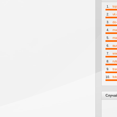
1.
to
2.
vk
3.
do-
4.
ma
5.
mai
6.
вы
7.
ww
8.
rut
9.
tr
10.
fo
Случа