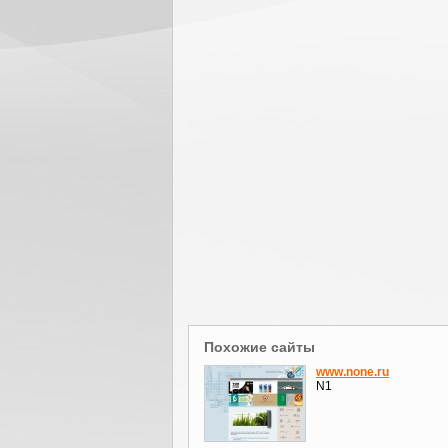
Похожие сайты
www.none.ru
N1