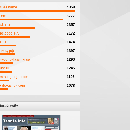
psites.name
4358
.com
3777
ska.ru
2357
ps.google.ru
2172
l.ru
1474
писку.рф
1397
w.odnoklassniki.ua
1293
ube.ru
1245
anslate.google.com
1106
to-devushek.com
1078
йный сайт