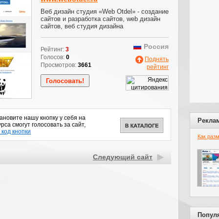
Веб дизайн студия «Web Otdel» - создание
сайтов и разработка сайтов, web дизайн
сайтов, веб студия дизайна
Россия
Рейтинг:
3
Голосов:
0
Поднять
Просмотров:
3661
рейтинг
новите нашу кнопку у себя на
Рекла
рса смогут голосовать за сайт,
 код кнопки
Как раз
Следующий сайт
Попул