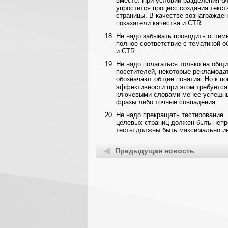
вместе. При условии разделения б
упростится процесс создания текс
страницы. В качестве вознагражде
показатели качества и CTR.
Не надо забывать проводить оптим
полное соответствие с тематикой о
и CTR.
Не надо полагаться только на общ
посетителей, некоторые рекламода
обозначают общие понятия. Но к по
эффективности при этом требуется
ключевыми словами менее успешны 
фразы либо точные совпадения.
Не надо прекращать тестирование.
целевых страниц должен быть непр
тесты должны быть максимально 
Предыдущая новость