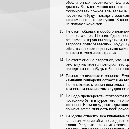
обезличенных посетителей. Если в
должны быть как можно конкретнее
формировать ложное впечатление. 
посетители будут покидать ваш сай
совсем не то, что им нужно. В коне
не получая клиентов.
Не стоит обращать особого внимани
ключевых слов. Не надо бурно реа
реклама, которую вы запустили, не
запросов пользователями. Будучи у
обязательно потенциальными клиен
а затем отслеживать трафик.
Не стоит сильно стараться, чтобы 
рекламу на первых позициях, это д
находится кто-нибудь с более тол
Помните о целевых страницах. Есл
кампании конверсия остается на ни
Если таковых страниц несколько, т
тем самым выявив самое удачное с
Не надо пренебрегать геотаргетин
постоянно быть в курсе того, что 
решения. Если не уделять должного
понизит эффективность всей рекла
Не нужно относить все ключевые сл
за шагом многие обычно создают о
слова. Результат таков, что фразы