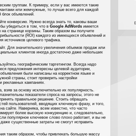
ским группам. К примеру, если у вас имеются такие
лиантами или жемчужные, то лучше всего для каждой
й блок объявлений.
те конверсию. Нужно всегда знать то, каковы ваши
бы убедиться в том, что в
Google AdWords
имеется
 на странице корзины. Таким образом вы получите
прибыльности (ROI) каждого из имеющихся объявлений и
ия источников целевого трафика.
айт. Для значительного увеличения объемов продаж или
циальных клиентов иногда достаточно даже небольших
ьзуйтесь географическим таргетингом. Всегда надо
еся предложения интересны целевой аудитории,
 объявления были написаны на корректном языке и
ужной страны, стоит проверить настройки
и рекламных кампаниях.
, взяв за основу исключительно их популярность.
лазнительны показатели спроса на запросы, этого не
 принять правильное решение. Стоить обращать
стей пользователей, вводящих ключевую фразу, и того,
на сайте. Наверняка, всем известно, что часто
мирует более высокую конкуренцию и, следовательно,
сли популярное ключевое слово плохо работает, и вы не
о даже существенные затраты не смогут исправить
ения таким образом, чтобы привлекать большую массу