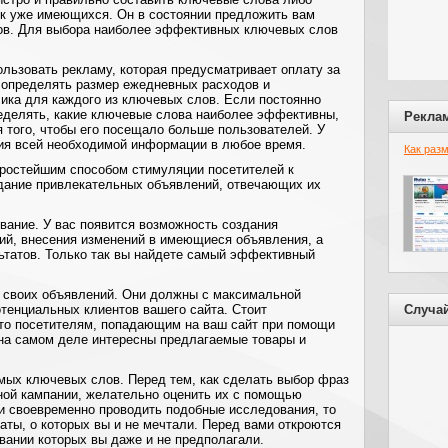
ок уже имеющихся. Он в состоянии предложить вам
ов. Для выбора наиболее эффективных ключевых слов
ользовать рекламу, которая предусматривает оплату за
о определять размер ежедневных расходов и
ика для каждого из ключевых слов. Если постоянно
ределять, какие ключевые слова наиболее эффективны,
Рекла
 того, чтобы его посещало больше пользователей. У
ия всей необходимой информации в любое время.
Как раз
Простейшим способом стимуляции посетителей к
дание привлекательных объявлений, отвечающих их
вание. У вас появится возможность создания
й, внесения изменений в имеющиеся объявления, а
ьтатов. Только так вы найдете самый эффективный
 своих объявлений. Они должны с максимальной
отенциальных клиентов вашего сайта. Стоит
Случа
что посетителям, попадающим на ваш сайт при помощи
на самом деле интересны предлагаемые товары и
ых ключевых слов. Перед тем, как сделать выбор фраз
ной кампании, желательно оценить их с помощью
 своевременно проводить подобные исследования, то
аты, о которых вы и не мечтали. Перед вами откроются
вании которых вы даже и не предполагали.