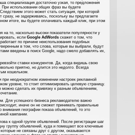
аша специализация достаточно узкая, то предложения
. При использовании общих фраз вы будете
Следствием этого может стать ситуация, при которой
т сразу, не задерживаясь, поскольку вы предлагаете
чном итоге, вы будете оплачивать каждый клик, при этом
я на то, насколько высоки показатели популярности у
гировать, если
Google AdWords
скажет о том, что
 работает по причине неиспользования подобных
веренным в том, что слова, которые вы выбрали, будут
тами введены в поиск Google, надо смело добавлять их,
превзойти ставки конкурентов. Да, когда видишь свою
овольно приятно, но длится это недолго. Всегда
стым кошельком.
и при неоднократном изменении настроек рекламной
зком уровне, то стоит оптимизировать целевую страницу.
о можно сделать их привязку к разным объявлениям,
очетание.
гом. Для успешного бизнеса рекламодателю важно
происходит, иначе он не сможет принимать правильные
 внимания географии показа объявлений, то это
мной кампании.
ова к одной группе объявлений. После регистрации шаг
дну группу объявлений, куда и помещают все ключевые
, которые не связаны друг с другом, оказываются