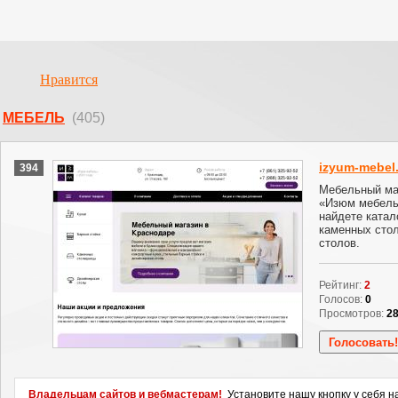
Нравится
МЕБЕЛЬ
(405)
izyum-mebel
394
Мебельный ма
«Изюм мебель
найдете катал
каменных сто
столов.
Рейтинг:
2
Голосов:
0
Просмотров:
2
Владельцам сайтов и вебмастерам!
Установите нашу кнопку у себя н