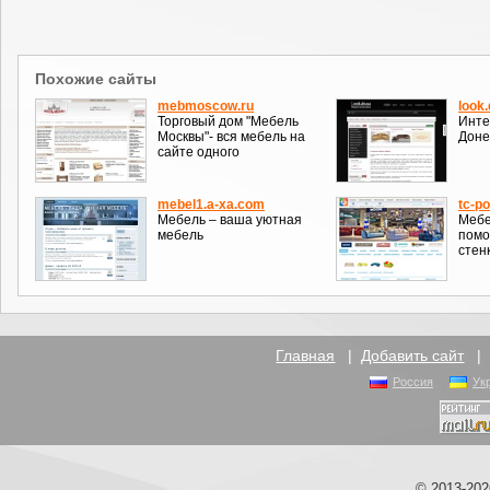
Похожие сайты
mebmoscow.ru
look.
Торговый дом "Мебель
Инте
Москвы"- вся мебель на
Доне
сайте одного
mebel1.a-xa.com
tc-p
Мебель – ваша уютная
Мебе
мебель
помо
стен
Главная
|
Добавить сайт
Россия
Ук
© 2013-20