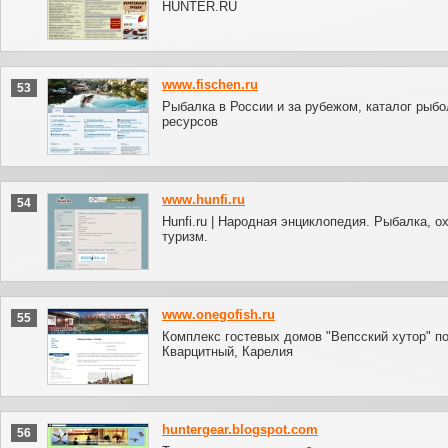
HUNTER.RU
www.fischen.ru
53
Рыбалка в России и за рубежом, каталог рыб
ресурсов
www.hunfi.ru
54
Hunfi.ru | Народная энциклопедия. Рыбалка, ох
туризм.
www.onegofish.ru
55
Комплекс гостевых домов "Вепсский хутор" по
Кварцитный, Карелия
huntergear.blogspot.com
56