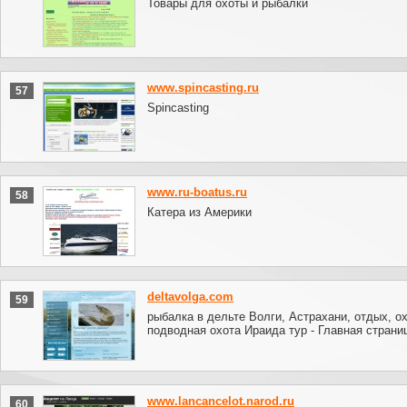
Товары для охоты и рыбалки
www.spincasting.ru
57
Spincasting
www.ru-boatus.ru
58
Катера из Америки
deltavolga.com
59
рыбалка в дельте Волги, Астрахани, отдых, ох
подводная охота Ираида тур - Главная страни
www.lancancelot.narod.ru
60