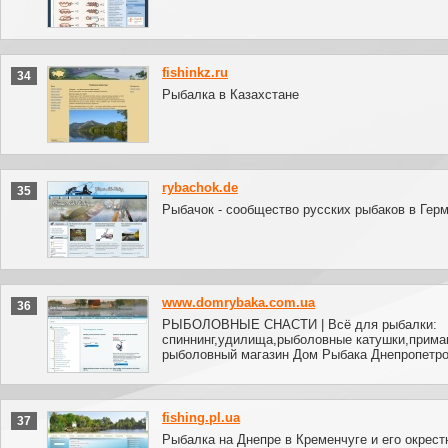
fishinkz.ru
34
Рыбалка в Казахстане
rybachok.de
35
Рыбачок - сообщество русских рыбаков в Герм
www.domrybaka.com.ua
36
РЫБОЛОВНЫЕ СНАСТИ | Всё для рыбалки:
спиннинг,удилища,рыболовные катушки,приман
рыболовный магазин Дом Рыбака Днепропетр
fishing.pl.ua
37
Рыбалка на Днепре в Кременчуге и его окрестн