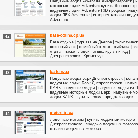
Надувные лодки Adventure Днепропетровск | 
моторные лодки Adventure купить Днепропетро
надувные лодки Adventure RIB продажа | над
лодки ПВХ Adventure | интернет магазин наду
Adventure
baza-otdiha.dp.ua
42
База отдыха | турбаза на Днепре | туристическ
сосновый леc | семейный отдых | рыбалка | з
отдых | прокат лодок | отдых круглый год |
Днепропетровск | Кременчуг
bark.in.ua
43
Надувные лодки Барк Днепропетровск | цена 
надувные лодки Барк Днепропетровск | надув
BARK | надувные лодки | надувные лодки из П
надувные моторные лодки Барк | надувные м
лодки BARK | купить лодку | продажа лодок
motori.in.ua
44
Лодочные моторы | купить лодочный мотор в
Днепропетровске | продажа лодочных моторов 
магазин лодочных моторов