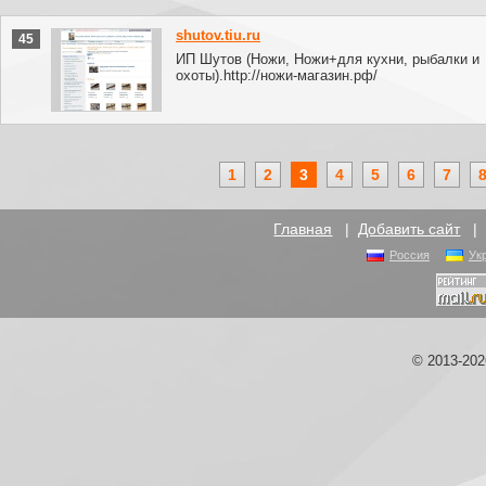
shutov.tiu.ru
45
ИП Шутов (Ножи, Ножи+для кухни, рыбалки и
охоты).http://ножи-магазин.рф/
1
2
3
4
5
6
7
Главная
|
Добавить сайт
Россия
Ук
© 2013-20