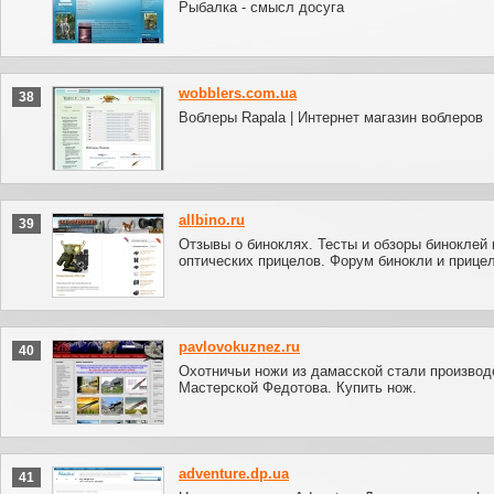
Рыбалка - смысл досуга
wobblers.com.ua
38
Воблеры Rapala | Интернет магазин воблеров
allbino.ru
39
Отзывы о биноклях. Тесты и обзоры биноклей 
оптических прицелов. Форум бинокли и прице
pavlovokuznez.ru
40
Охотничьи ножи из дамасской стали производ
Мастерской Федотова. Купить нож.
adventure.dp.ua
41